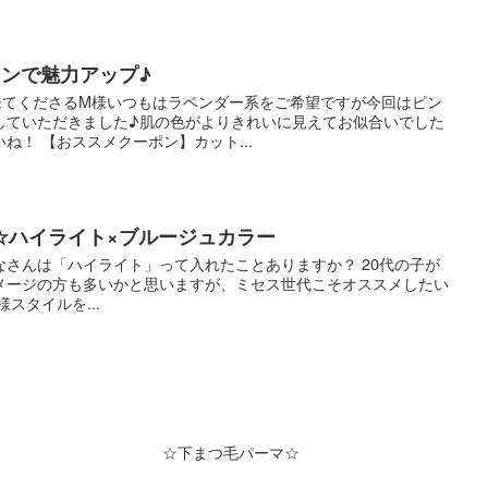
ウンで魅力アップ♪
来てくださるM様いつもはラベンダー系をご希望ですが今回はピン
していただきました♪肌の色がよりきれいに見えてお似合いでした
ね！ 【おススメクーポン】カット...
☆ハイライト×ブルージュカラー
みなさんは「ハイライト」って入れたことありますか？ 20代の子が
メージの方も多いかと思いますが、ミセス世代こそオススメしたい
スタイルを...
☆下まつ毛パーマ☆