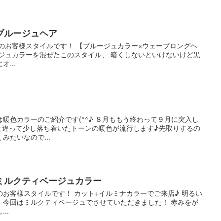
ブルージュヘア
のお客様スタイルです！ 【ブルージュカラー×ウェーブロングヘ
ージュカラーを混ぜたこのスタイル、 暗くしないといけないけど黒
...
日は暖色カラーのご紹介です(^^♪ ８月ももう終わって９月に突入し
は春夏と違って少し落ち着いたトーンの暖色が流行します♪先取りするの
みたいなので...
ミルクティベージュカラー
のお客様スタイルです！ カット+イルミナカラーでご来店♪ 明るい
、今回はミルクティベージュでさせていただきました！ 赤みをが
..