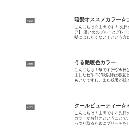
暗髪オススメカラー☆
color
こんにちは☆山田です！ 先日
ア】 濃いめのブルーとグレ
髪にはしたくない！という方にオ
うる艶暖色カラー
color
こんにちは！幣です(^^)/今
ましたね"(-""-)"秋以降
もアリですし、まだ残暑が続く
クールビューティー☆
color
こんにちは！山田です♪ 先日
カラーがお好きということで
っつり取るためにブリーチをし.